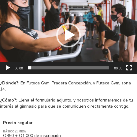
de
vídeo
00:00
00:35
¿Dónde?
: En Futeca Gym, Pradera Concepción, y Futeca Gym, zona
14.
¿Cómo?:
Llena el formulario adjunto, y nosotros informaremos de tu
interés al gimnasio para que se comuniquen directamente contigo.
Precio regular
BÁSICO (1 MES)
Q950 + Q1,000 de inscripción